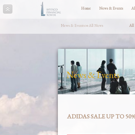
Home
News & Events
A
News & Events
››
All News
All
News & Events
ADIDAS SALE UP TO 5