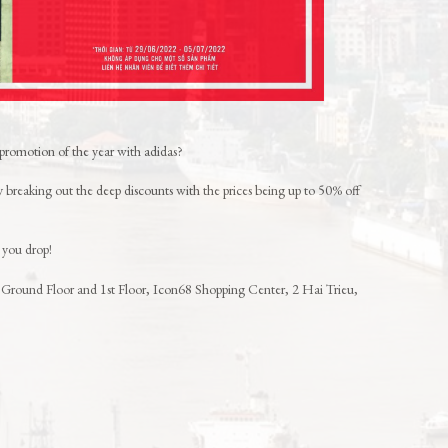
 promotion of the year with adidas?
breaking out the deep discounts with the prices being up to 50% off
l you drop!
 Ground Floor and 1st Floor, Icon68 Shopping Center, 2 Hai Trieu,