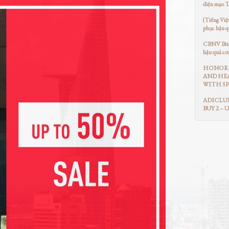
diện mạo 
(Tiếng Việ
phục hậu q
CBNV Bitex
hậu quả cơ
HONOR 
AND HEA
WITH SP
ADICLUB
BUY 2 – 