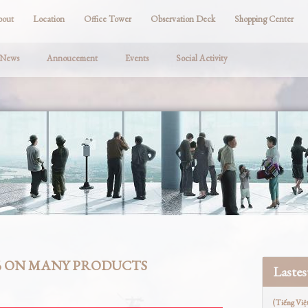
bout
Location
Office Tower
Observation Deck
Shopping Center
 News
Annoucement
Events
Social Activity
0% ON MANY PRODUCTS
Laste
(Tiếng Việ