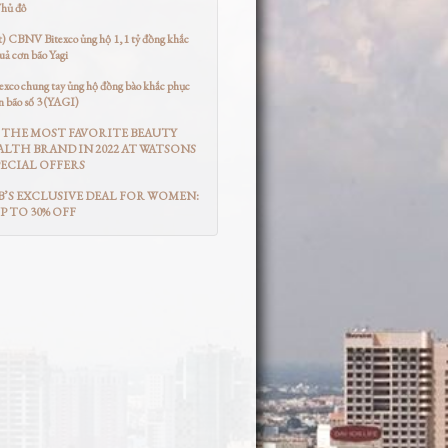
Thủ đô
t) CBNV Bitexco ủng hộ 1,1 tỷ đồng khắc
uả cơn bão Yagi
co chung tay ủng hộ đồng bào khắc phục
n bão số 3 (YAGI)
THE MOST FAVORITE BEAUTY
LTH BRAND IN 2022 AT WATSONS
ECIAL OFFERS
’S EXCLUSIVE DEAL FOR WOMEN:
UP TO 30% OFF