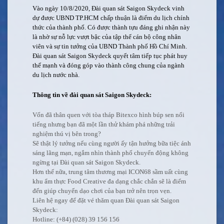
Vào ngày 10/8/2020, Đài quan sát Saigon Skydeck vinh
dự được UBND TP.HCM chấp thuận là điểm du lịch chính
thức của thành phố. Có được thành tựu đáng ghi nhận này
là nhờ sự nỗ lực vượt bậc của tập thể cán bộ công nhân
viên và sự tin tưởng của UBND Thành phố Hồ Chí Minh.
Đài quan sát Saigon Skydeck quyết tâm tiếp tục phát huy
thế mạnh và đóng góp vào thành công chung của ngành
du lịch nước nhà.
Thông tin về đài quan sát Saigon Skydeck:
Vốn đã thân quen với tòa tháp Bitexco hình búp sen nổi
tiếng nhưng bạn đã một lần thử khám phá những trải
nghiệm thú vị bên trong?
Sẽ thật lý tưởng nếu cùng người ấy tận hưởng bữa tiệc ánh
sáng lãng mạn, ngắm nhìn thành phố chuyển động không
ngừng tại Đài quan sát Saigon Skydeck.
Hơn thế nữa, trung tâm thương mại ICON68 sầm uất cùng
khu ẩm thực Food Creative đa dạng chắc chắn sẽ là điểm
đến giúp chuyến dạo chơi của bạn trở nên trọn vẹn.
Liên hệ ngay để đặt vé thăm quan Đài quan sát Saigon
Skydeck:
Hotline: (+84) (028) 39 156 156