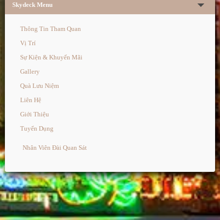
Skydeck Menu
Thông Tin Tham Quan
Vị Trí
Sự Kiện & Khuyến Mãi
Gallery
Quà Lưu Niệm
Liên Hệ
Giới Thiệu
Tuyển Dụng
Nhân Viên Đài Quan Sát