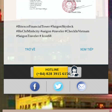
#BitexcoFinancialTower #SaigonSkydeck
#HoChiMinhcity #saigon #traveler #CheckInVietnam
#SaigonTraveler # Icon68
TRỞ VỀ
XEM TIẾP
(+84) 028 3915 6156