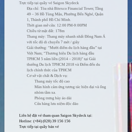
Trực tiếp tại quầy vé Saigon Skydeck
Địa chỉ: Tòa nhà Bitexco Financial Tower, Tầng
49 – 36 Hồ Tùng Mậu, Phường Bến Nghé, Quận
1, Thành phố Hồ Chí Minh.
Thời gian mở cửa: 12:00 PM-9:00PM
Chiều từ mặt đất: 178m
Thang máy: Thang máy nhanh nhất Đông Nam Á
với tốc độ di chuyển 7 mét / giây
Giải thưởng: “Mười điểm du lịch hàng đầu” tại
Việt Nam; “Thương hiệu Du lịch hàng đầu
TPHCM 5 năm liền (2014 – 2018)” tại Giải
thưởng Du lịch TPHCM 2018 và Điểm đến du
lịch chính thức của TPHCM
Cơ sở vật chất & Dịch vụ:
Thang máy tốc độ cao
Màn hình cảm ứng tương tác hiện đại và ống
nhòm tầm xa.
Phòng trưng bày áo dài
Cửa hàng lưu niệm độc đáo
Liên hệ đặt vé tham quan Saigon Skydeck tại:
Hotline: (+84) (028) 39 156 156
Trực tiếp tại quầy bán vé