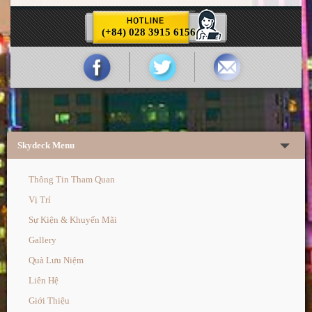
(+84) 028 3915 6156
Skydeck Menu
Thông Tin Tham Quan
Vị Trí
Sự Kiện & Khuyến Mãi
Gallery
Quà Lưu Niệm
Liên Hệ
Giới Thiệu