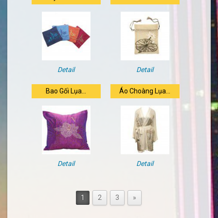
Detail
Detail
Bao Gối Lụa...
Áo Choàng Lụa...
Detail
Detail
1
2
3
»