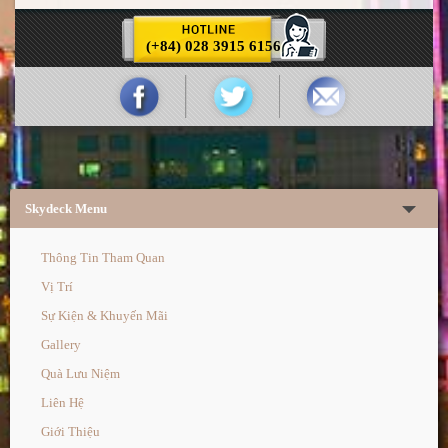
(+84) 028 3915 6156
Skydeck Menu
Thông Tin Tham Quan
Vị Trí
Sự Kiện & Khuyến Mãi
Gallery
Quà Lưu Niệm
Liên Hệ
Giới Thiệu