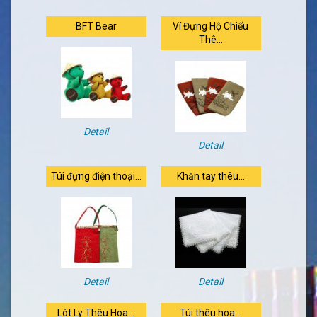
BFT Bear
Ví Đựng Hộ Chiếu
Thê...
Detail
Detail
Túi đựng điện thoại...
Khăn tay thêu...
Detail
Detail
Lót Ly Thêu Hoa...
Túi thêu hoa...