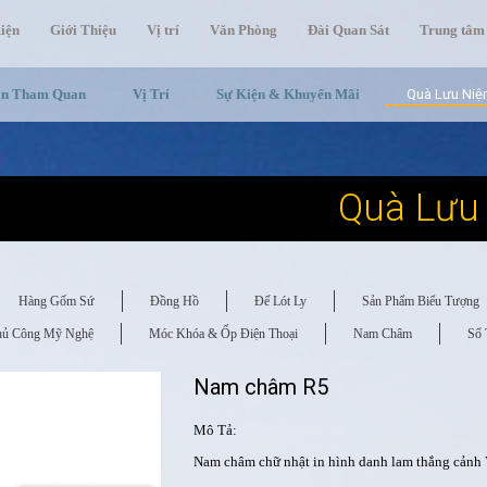
iện
Giới Thiệu
Vị trí
Văn Phòng
Đài Quan Sát
Trung tâm
in Tham Quan
Vị Trí
Sự Kiện & Khuyến Mãi
Quà Lưu Ni
Quà Lưu
Hàng Gốm Sứ
Đồng Hồ
Đế Lót Ly
Sản Phẩm Biểu Tượng
hủ Công Mỹ Nghệ
Móc Khóa & Ốp Điện Thoại
Nam Châm
Sổ 
Nam châm R5
Mô Tả:
Nam châm chữ nhật in hình danh lam thắng cảnh