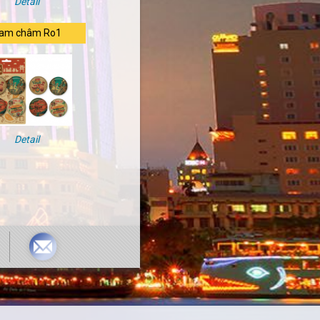
Detail
am châm Ro1
Detail