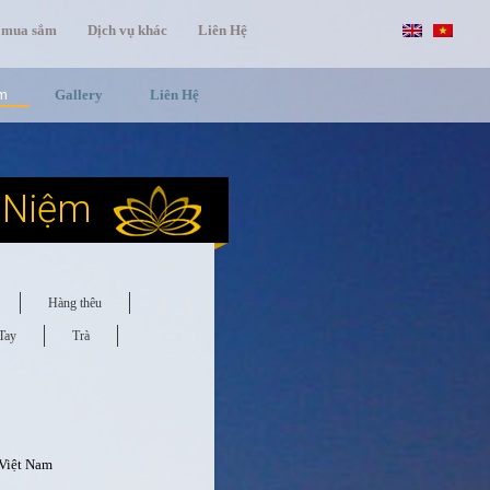
 mua sắm
Dịch vụ khác
Liên Hệ
ệm
Gallery
Liên Hệ
 Niệm
Hàng thêu
Tay
Trà
 Việt Nam