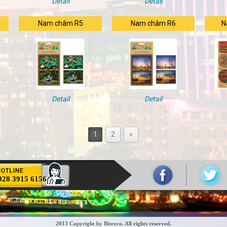
Detail
Detail
Nam châm R5
Nam châm R6
N
Detail
Detail
1
2
»
028 3915 6156
2013 Copyright by Bitexco. All rights reserved.