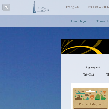
Trang Chủ
Tin Tức & Sự K
Giới Thiệu
Thông T
Hàng may mặc
Trò Chơi
T