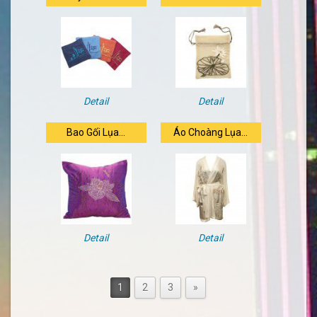
Detail
Detail
Bao Gối Lụa...
Áo Choàng Lụa...
Detail
Detail
1
2
3
»