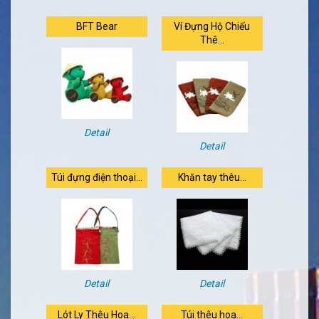
BFT Bear
Ví Đựng Hộ Chiếu
Thê...
Detail
Detail
Túi đựng điện thoại...
Khăn tay thêu...
Detail
Detail
Lót Ly Thêu Hoa...
Túi thêu hoa...