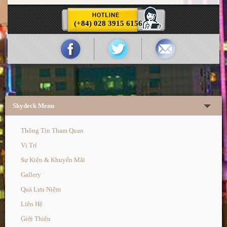
(+84) 028 3915 6156
Skydeck Menu
Thông Tin Tham Quan
Vị Trí
Sự Kiện & Khuyến Mãi
Gallery
Quà Lưu Niệm
Liên Hệ
Giới Thiệu