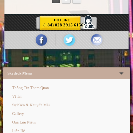
(+84) 028 3915 6156
Skydeck Menu
Thông Tin Tham Quan
Vị Trí
Sự Kiện & Khuyến Mãi
Gallery
Quà Lưu Niệm
Liên Hệ