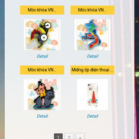
Móc khóa VN...
Móc khóa VN...
Detail
Detail
Móc khóa VN...
Miếng ốp điện thoại ...
Detail
Detail
1
2
»