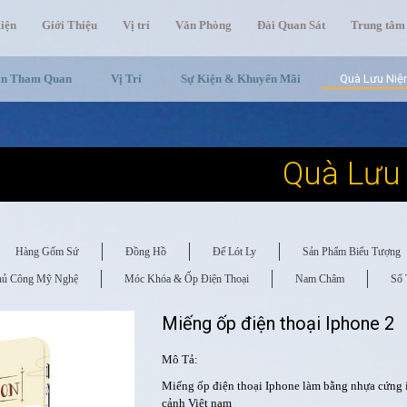
iện
Giới Thiệu
Vị trí
Văn Phòng
Đài Quan Sát
Trung tâm
in Tham Quan
Vị Trí
Sự Kiện & Khuyến Mãi
Quà Lưu Ni
Quà Lưu
Hàng Gốm Sứ
Đồng Hồ
Đế Lót Ly
Sản Phẩm Biểu Tượng
hủ Công Mỹ Nghệ
Móc Khóa & Ốp Điện Thoại
Nam Châm
Sổ 
Miếng ốp điện thoại Iphone 2
Mô Tả:
Miếng ốp điện thoại Iphone làm bằng nhựa cứng 
cảnh Việt nam