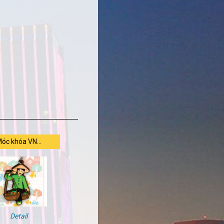
óc khóa VN...
Detail