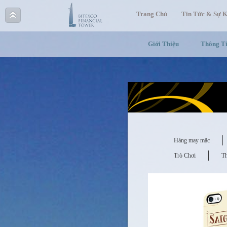
Trang Chủ
Tin Tức & Sự K
Giới Thiệu
Thông T
Hàng may mặc
Trò Chơi
T