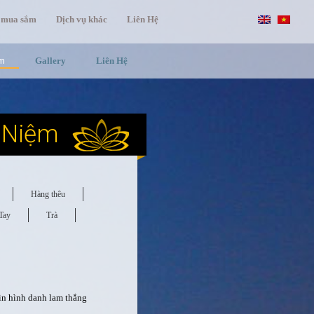
 mua sắm
Dịch vụ khác
Liên Hệ
ệm
Gallery
Liên Hệ
 Niệm
Hàng thêu
Tay
Trà
in hình danh lam thắng