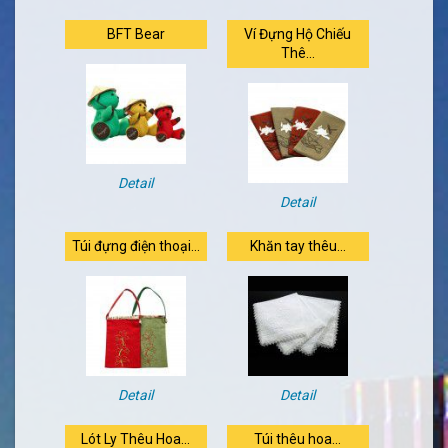
BFT Bear
Ví Đựng Hộ Chiếu
Thê...
Detail
Detail
Túi đựng điện thoại...
Khăn tay thêu...
Detail
Detail
Lót Ly Thêu Hoa...
Túi thêu hoa...