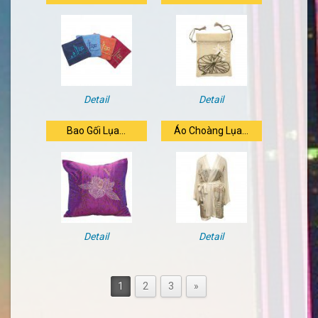
Detail
Detail
Bao Gối Lụa...
Áo Choàng Lụa...
Detail
Detail
1
2
3
»