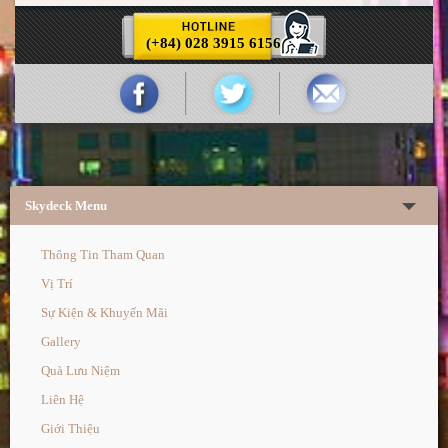
(+84) 028 3915 6156
Skydeck Menu
Thông Tin Tham Quan
Vị Trí
Sự Kiện & Khuyến Mãi
Gallery
Quà Lưu Niệm
Liên Hệ
Giới Thiệu