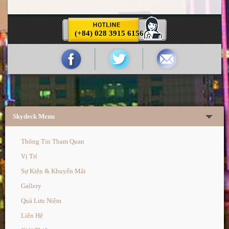
(+84) 028 3915 6156
Skydeck Menu
Thông Tin Tham Quan
Vị Trí
Sự Kiện & Khuyến Mãi
Gallery
Quà Lưu Niệm
Liên Hệ