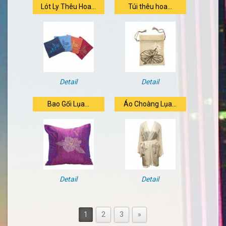
Lót Ly Thêu Hoa...
Túi thêu hoa...
Detail
Detail
Bao Gối Lụa...
Áo Choàng Lụa...
Detail
Detail
1
2
3
»