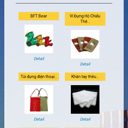
BFT Bear
Ví Đựng Hộ Chiếu
Thê...
Detail
Detail
Túi đựng điện thoại...
Khăn tay thêu...
Detail
Detail