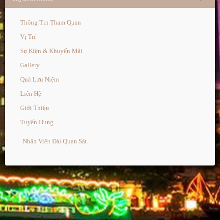
Thông Tin Tham Quan
Vị Trí
Sự Kiện & Khuyến Mãi
Gallery
Quà Lưu Niệm
Liên Hệ
Giới Thiệu
Tuyển Dụng
Nhân Viên Đài Quan Sát