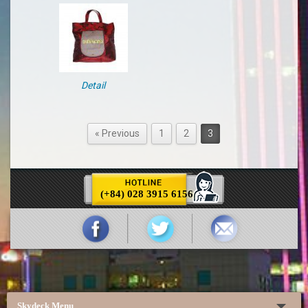
Detail
« Previous
1
2
3
(+84) 028 3915 6156
Skydeck Menu