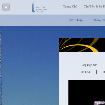
Trang Chủ
Tin Tức & Sự K
Giới Thiệu
Thông T
Hàng may mặc
Trò Chơi
T