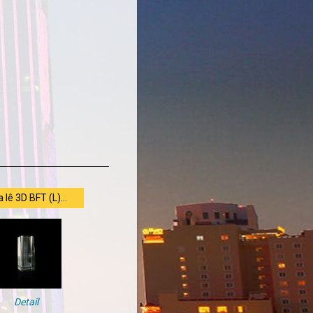
 lê 3D BFT (L)...
Detail