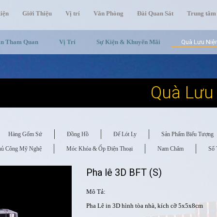
iện
Giới Thiệu
Vị trí
Văn Phòng
Đài Quan Sát
Trung tâm
in Tham Quan
Vị Trí
Sự Kiện & Khuyến Mãi
Quà Lưu Ni
Quà Lưu
Hàng Gốm Sứ
Đồng Hồ
Đế Lót Ly
Sản Phẩm Biểu Tượng
hủ Công Mỹ Nghệ
Móc Khóa & Ốp Điện Thoại
Nam Châm
Sổ 
Pha lê 3D BFT (S)
Mô Tả:
Pha Lê in 3D hình tòa nhà, kích cỡ 5x5x8cm