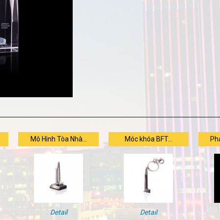
Mô Hình Tòa Nhà...
Móc khóa BFT...
Pha
Detail
Detail