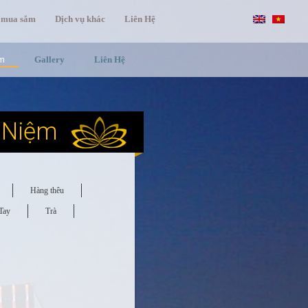
 mua sắm
Dịch vụ khác
Liên Hệ
ệm
Gallery
Liên Hệ
 Niệm
Hàng thêu
Tay
Trà