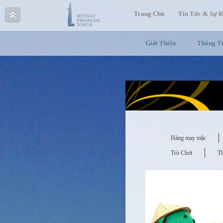
Trang Chủ
Tin Tức & Sự K
Giới Thiệu
Thông T
Hàng may mặc
Trò Chơi
T