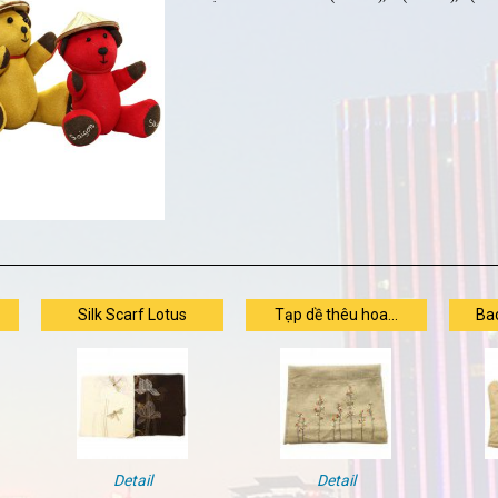
Silk Scarf Lotus
Tạp dề thêu hoa...
Bao
Detail
Detail