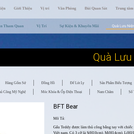
iện
Giới Thiệu
Vị trí
Văn Phòng
Đài Quan Sát
Trung tâm
in Tham Quan
Vị Trí
Sự Kiện & Khuyến Mãi
Quà Lưu Ni
Quà Lưu
Hàng Gốm Sứ
Đồng Hồ
Đế Lót Ly
Sản Phẩm Biểu Tượng
hủ Công Mỹ Nghệ
Móc Khóa & Ốp Điện Thoại
Nam Châm
Sổ 
BFT Bear
Mô Tả:
Gấu Teddy được làm thủ công bằng tay với chiếc 
Việt nam. Có 3 cỡ là S(H10cm), M(H14cm), L(H1