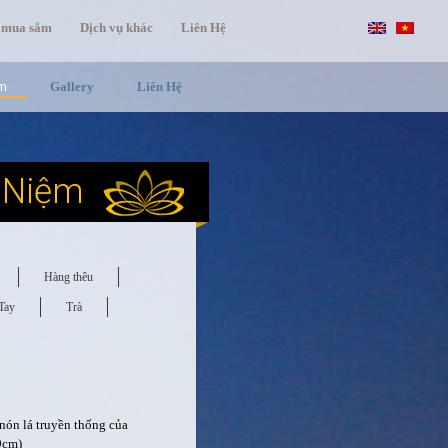
 mua sắm
Dịch vụ khác
Liên Hệ
ệm
Gallery
Liên Hệ
 Niệm
Hàng thêu
Tay
Trà
nón lá truyền thống của
9cm)