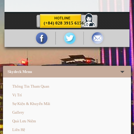
(+84) 028 3915 6156
Skydeck Menu
Thông Tin Tham Quan
Vị Trí
Sự Kiện & Khuyến Mãi
Gallery
Quà Lưu Niệm
Liên Hệ