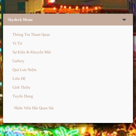
Skydeck Menu
Thông Tin Tham Quan
Vị Trí
Sự Kiện & Khuyến Mãi
Gallery
Quà Lưu Niệm
Liên Hệ
Giới Thiệu
Tuyển Dụng
Nhân Viên Đài Quan Sát