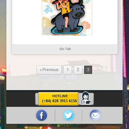
Chi Tiết
« Previous
1
2
3
(+84) 028 3915 6156