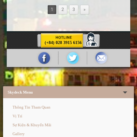
1
2
3
»
(+84) 028 3915 6156
Skydeck Menu
Thông Tin Tham Quan
Vị Trí
Sự Kiện & Khuyến Mãi
Gallery