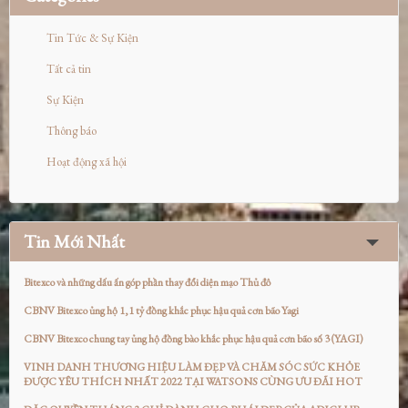
Tin Tức & Sự Kiện
Tất cả tin
Sự Kiện
Thông báo
Hoạt động xã hội
Tin Mới Nhất
Bitexco và những dấu ấn góp phần thay đổi diện mạo Thủ đô
CBNV Bitexco ủng hộ 1,1 tỷ đồng khắc phục hậu quả cơn bão Yagi
CBNV Bitexco chung tay ủng hộ đồng bào khắc phục hậu quả cơn bão số 3 (YAGI)
VINH DANH THƯƠNG HIỆU LÀM ĐẸP VÀ CHĂM SÓC SỨC KHỎE
ĐƯỢC YÊU THÍCH NHẤT 2022 TẠI WATSONS CÙNG ƯU ĐÃI HOT