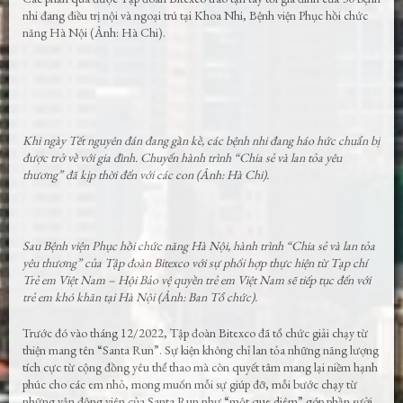
nhi đang điều trị nội và ngoại trú tại Khoa Nhi, Bệnh viện Phục hồi chức
năng Hà Nội (Ảnh: Hà Chi).
Khi ngày Tết nguyên đán đang gần kề, các bệnh nhi đang háo hức chuẩn bị
được trở về với gia đình. Chuyến hành trình “Chia sẻ và lan tỏa yêu
thương” đã kịp thời đến với các con (Ảnh: Hà Chi).
Sau Bệnh viện Phục hồi chức năng Hà Nội, hành trình “Chia sẻ và lan tỏa
yêu thương” của Tập đoàn Bitexco với sự phối hợp thực hiện từ Tạp chí
Trẻ em Việt Nam – Hội Bảo vệ quyền trẻ em Việt Nam sẽ tiếp tục đến với
trẻ em khó khăn tại Hà Nội (Ảnh: Ban Tổ chức).
Trước đó vào tháng 12/2022, Tập đoàn Bitexco đã tổ chức giải chạy từ
thiện mang tên “Santa Run”. Sự kiện không chỉ lan tỏa những năng lượng
tích cực từ cộng đồng yêu thể thao mà còn quyết tâm mang lại niềm hạnh
phúc cho các em nhỏ, mong muốn mỗi sự giúp đỡ, mỗi bước chạy từ
những vận động viên của Santa Run như “một que diêm” góp phần sưởi