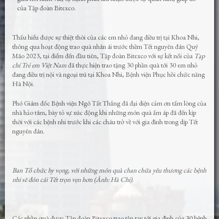
của Tập đoàn Bitexco.
Thấu hiểu được sự thiệt thòi của các em nhỏ đang điều trị tại Khoa Nhi,
thông qua hoạt động trao quà nhân ái trước thềm Tết nguyên đán Quý
Mão 2023, tại điểm đến đầu tiên, Tập đoàn Bitexco với sự kết nối của
Tạp
chí Trẻ em Việt Nam
đã thực hiện trao tặng 30 phần quà tới 30 em nhỏ
đang điều trị nội và ngoại trú tại Khoa Nhi, Bệnh viện Phục hồi chức năng
Hà Nội.
Phó Giám đốc Bệnh viện Ngô Tất Thắng đã đại diện cảm ơn tấm lòng của
nhà hảo tâm, bày tỏ sự xúc động khi những món quà ấm áp đã đến kịp
thời với các bệnh nhi trước khi các cháu trở về với gia đình trong dịp Tết
nguyên đán.
Ban Tổ chức hy vọng, với những món quà chan chứa yêu thương các bệnh
nhi sẽ đón cái Tết trọn vẹn hơn (Ảnh: Hà Chi).
Các phần quà được Tập đoàn Bitexco trao tận tay tới gia đình của 30 bệnh