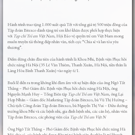
Hành trình trao tặng 1.000 suất quà Tết với tổng giá trị 500 triệu đồng của
Tập đoàn Bitexco dành tặng trẻ em khó khăn được phối hợp thực hiện
với
Tạp chí Trẻ em Việt Nam
, Hội Bảo vệ quyền trẻ em Việt Nam mong
muốn truyền tải thông điệp nhân văn, tích cực “Chia sẻ và lan tỏa yêu
thương”.
Điểm dừng chân đầu tiên của hành trình là Khoa Nhi, Bệnh viện Phục hồi
chức năng Hà Nội (35 Lê Văn Thiêm, Thanh Xuân, Hà Nội, tiền thân là
Làng Hòa Bình Thanh Xuân) vào ngày 6/1.
Buổi lễ diễn ra trong không khí đầm ấm với sự hiện diện của ông Ngô Tất
Thắng – Phó Giám đốc Bệnh viện Phục hồi chức năng Hà Nội, ông
Nguyễn Mạnh Huy – Tổng Biên tập
Tạp chí Trẻ em Việt Nam
, ông Lại
Hợp Nhân – Giám đốc Marketing Tập đoàn Bitexco, bà Vũ Thị Hường –
Chủ tịch Công đoàn Tập đoàn Bitexco, bà Nguyễn Thị Vui – Điều dưỡng
trưởng khoa Nhi và các bệnh nhi, gia đình bệnh nhi, các cán bộ, nhân viên
Tập đoàn Bitexco, các phóng viên của
Tạp chí Trẻ em Việt N
Ông Ngô Tất Thắng – Phó Giám đốc Bệnh viện Phục hồi chức năng Hà
Nội chia sẻ, các bệnh nhi đang điều trị tại bệnh viện đa phần là trẻ khuyết