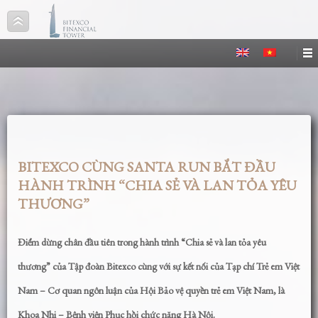
BITEXCO CÙNG SANTA RUN BẮT ĐẦU
HÀNH TRÌNH “CHIA SẺ VÀ LAN TỎA YÊU
THƯƠNG”
Điểm dừng chân đầu tiên trong hành trình “Chia sẻ và lan tỏa yêu
thương” của Tập đoàn Bitexco cùng với sự kết nối của Tạp chí Trẻ em Việt
Nam – Cơ quan ngôn luận của Hội Bảo vệ quyền trẻ em Việt Nam, là
Khoa Nhi – Bệnh viện Phục hồi chức năng Hà Nội.