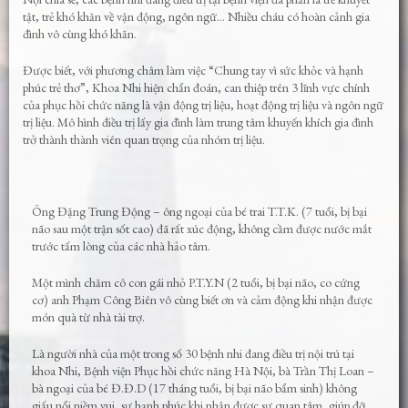
tật, trẻ khó khăn về vận động, ngôn ngữ… Nhiều cháu có hoàn cảnh gia
đình vô cùng khó khăn.
Được biết, với phương châm làm việc “Chung tay vì sức khỏe và hạnh
phúc trẻ thơ”, Khoa Nhi hiện chẩn đoán, can thiệp trên 3 lĩnh vực chính
của phục hồi chức năng là vận động trị liệu, hoạt động trị liệu và ngôn ngữ
trị liệu. Mô hình điều trị lấy gia đình làm trung tâm khuyến khích gia đình
trở thành thành viên quan trọng của nhóm trị liệu.
Ông Đặng Trung Động – ông ngoại của bé trai T.T.K. (7 tuổi, bị bại
não sau một trận sốt cao) đã rất xúc động, không cầm được nước mắt
trước tấm lòng của các nhà hảo tâm.
Một mình chăm cô con gái nhỏ P.T.Y.N (2 tuổi, bị bại não, co cứng
cơ) anh Phạm Công Biên vô cùng biết ơn và cảm động khi nhận được
món quà từ nhà tài trợ.
Là người nhà của một trong số 30 bệnh nhi đang điều trị nội trú tại
khoa Nhi, Bệnh viện Phục hồi chức năng Hà Nội, bà Trần Thị Loan –
bà ngoại của bé Đ.Đ.D (17 tháng tuổi, bị bại não bẩm sinh) không
giấu nổi niềm vui, sự hạnh phúc khi nhận được sự quan tâm, giúp đỡ