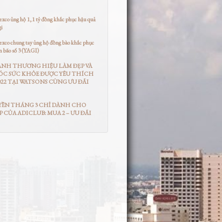
co ủng hộ 1,1 tỷ đồng khắc phục hậu quả
gi
co chung tay ủng hộ đồng bào khắc phục
n bão số 3 (YAGI)
ANH THƯƠNG HIỆU LÀM ĐẸP VÀ
ÓC SỨC KHỎE ĐƯỢC YÊU THÍCH
22 TẠI WATSONS CÙNG ƯU ĐÃI
YỀN THÁNG 3 CHỈ DÀNH CHO
P CỦA ADICLUB: MUA 2 – ƯU ĐÃI