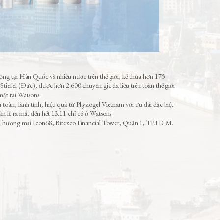
 tại Hàn Quốc và nhiều nước trên thế giới, kế thừa hơn 175
Stiefel (Đức), được hơn 2.600 chuyên gia da liễu trên toàn thế giới
mặt tại Watsons.
toàn, lành tính, hiệu quả từ Physiogel Vietnam với ưu đãi đặc biệt
lễ ra mắt đến hết 13.11 chỉ có ở Watsons.
m Thương mại Icon68, Bitexco Financial Tower, Quận 1, TP.HCM.