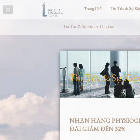
Trang Chủ
Tin Tức & Sự Ki
Tin Tức & Sự Kiện
››
Tất cả tin
Tin Tức & Sự Kiệ
NHÃN HÀNG PHYSIOGEL
ĐÃI GIẢM ĐẾN 32%