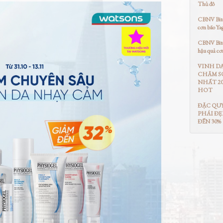
Thủ đô
CBNV Bitex
cơn bão Ya
CBNV Bitex
hậu quả cơ
VINH D
CHĂM S
NHẤT 20
HOT
ĐẶC QU
PHÁI ĐẸ
ĐẾN 30%