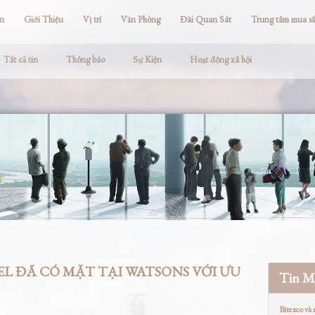
ện
Giới Thiệu
Vị trí
Văn Phòng
Đài Quan Sát
Trung tâm mua s
Tất cả tin
Thông báo
Sự Kiện
Hoạt động xã hội
n
 ĐÃ CÓ MẶT TẠI WATSONS VỚI ƯU
Tin M
Bitexco và