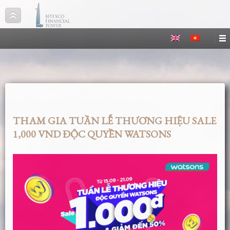
THAM GIA TUẦN LỄ THƯƠNG HIỆU SALE
1,000 VND ĐỘC QUYỀN WATSONS