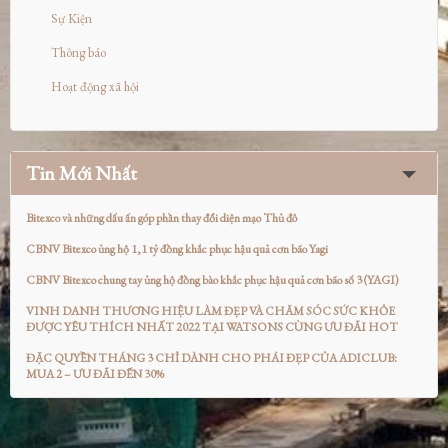
Sự Kiện
Thông báo
Hoạt động xã hội
Tin Mới Nhất
Bitexco và những dấu ấn góp phần thay đổi diện mạo Thủ đô
CBNV Bitexco ủng hộ 1,1 tỷ đồng khắc phục hậu quả cơn bão Yagi
CBNV Bitexco chung tay ủng hộ đồng bào khắc phục hậu quả cơn bão số 3 (YAGI)
VINH DANH THƯƠNG HIỆU LÀM ĐẸP VÀ CHĂM SÓC SỨC KHỎE
ĐƯỢC YÊU THÍCH NHẤT 2022 TẠI WATSONS CÙNG ƯU ĐÃI HOT
ĐẶC QUYỀN THÁNG 3 CHỈ DÀNH CHO PHÁI ĐẸP CỦA ADICLUB:
MUA 2 – ƯU ĐÃI ĐẾN 30%