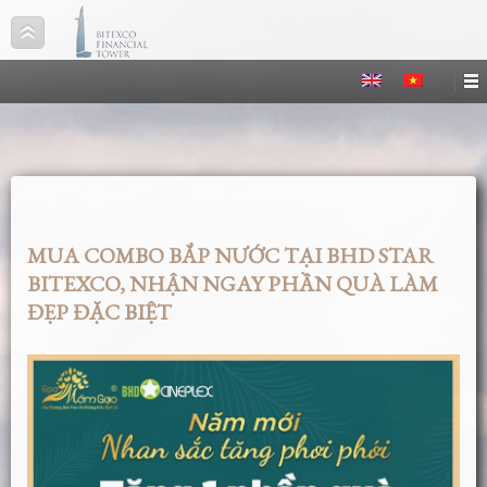
MUA COMBO BẮP NƯỚC TẠI BHD STAR
BITEXCO, NHẬN NGAY PHẦN QUÀ LÀM
ĐẸP ĐẶC BIỆT