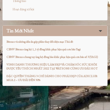
Thông báo
Hoạt động xã hội
Tin Mới Nhất
Bitexco và những dấu ấn góp phần thay đổi diện mạo Thủ đô
CBNV Bitexco ủng hộ 1,1 tỷ đồng khắc phục hậu quả cơn bão Yagi
CBNV Bitexco chung tay ủng hộ đồng bào khắc phục hậu quả cơn bão số 3 (YAGI)
VINH DANH THƯƠNG HIỆU LÀM ĐẸP VÀ CHĂM SÓC SỨC KHỎE
ĐƯỢC YÊU THÍCH NHẤT 2022 TẠI WATSONS CÙNG ƯU ĐÃI HOT
ĐẶC QUYỀN THÁNG 3 CHỈ DÀNH CHO PHÁI ĐẸP CỦA ADICLUB:
MUA 2 – ƯU ĐÃI ĐẾN 30%