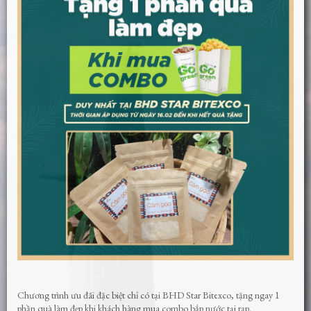
Chương trình ưu đãi đặc biệt chỉ có tại BHD Star Bitexco, tặng ngay 1
phần quà làm đẹp khi khách hàng mua combo bắp nước tại rạp.