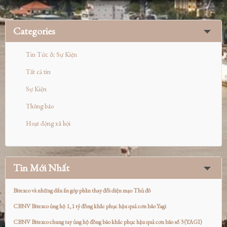
Categories
Tin Tức & Sự Kiện
Tất cả tin
Sự Kiện
Thông báo
Hoạt động xã hội
Tin Mới Nhất
Bitexco và những dấu ấn góp phần thay đổi diện mạo Thủ đô
CBNV Bitexco ủng hộ 1,1 tỷ đồng khắc phục hậu quả cơn bão Yagi
CBNV Bitexco chung tay ủng hộ đồng bào khắc phục hậu quả cơn bão số 3 (YAGI)