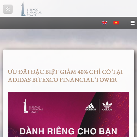
ƯU ĐÃI ĐẶC BIỆT GIẢM 40% CHỈ CÓ TẠI
ADIDAS BITEXCO FINANCIAL TOWER