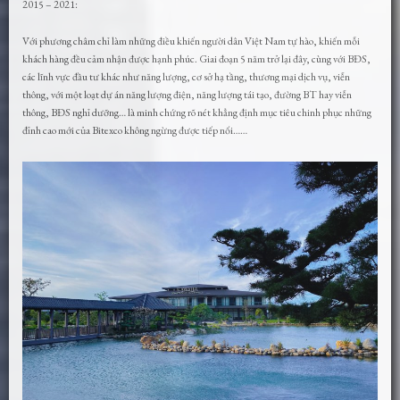
2015 – 2021:
Với phương châm chỉ làm những điều khiến người dân Việt Nam tự hào, khiến mỗi
khách hàng đều cảm nhận được hạnh phúc. Giai đoạn 5 năm trở lại đây, cùng với BĐS,
các lĩnh vực đầu tư khác như năng lượng, cơ sở hạ tầng, thương mại dịch vụ, viễn
thông, với một loạt dự án năng lượng điện, năng lượng tái tạo, đường BT hay viễn
thông, BĐS nghỉ dưỡng… là minh chứng rõ nét khẳng định mục tiêu chinh phục những
đỉnh cao mới của Bitexco không ngừng được tiếp nối……