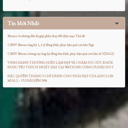
Tin Mới Nhất
Bitexco và những dấu ấn góp phần thay đổi diện mạo Thủ đô
CBNV Bitexco ủng hộ 1,1 tỷ đồng khắc phục hậu quả cơn bão Yagi
CBNV Bitexco chung tay ủng hộ đồng bào khắc phục hậu quả cơn bão số 3 (YAGI)
VINH DANH THƯƠNG HIỆU LÀM ĐẸP VÀ CHĂM SÓC SỨC KHỎE
ĐƯỢC YÊU THÍCH NHẤT 2022 TẠI WATSONS CÙNG ƯU ĐÃI HOT
ĐẶC QUYỀN THÁNG 3 CHỈ DÀNH CHO PHÁI ĐẸP CỦA ADICLUB:
MUA 2 – ƯU ĐÃI ĐẾN 30%