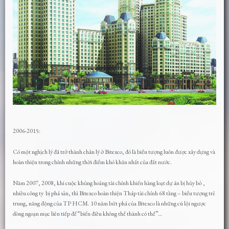
2006-2015:
Có một nghịch lý đã trở thành chân lý ở Bitexco, đó là biểu tượng luôn được xây dựng và
hoàn thiện trong chính những thời điểm khó khăn nhất của đất nước.
Năm 2007, 2008, khi cuộc khủng hoảng tài chính khiến hàng loạt dự án bị hủy bỏ ,
nhiều công ty bị phá sản, thì Bitexco hoàn thiện Tháp tài chính 68 tầng – biểu tượng trẻ
trung, năng động của TP HCM. 10 năm bứt phá của Bitexco là những cú lội ngược
dòng ngoạn mục liên tiếp để “biến điều không thể thành có thể”…