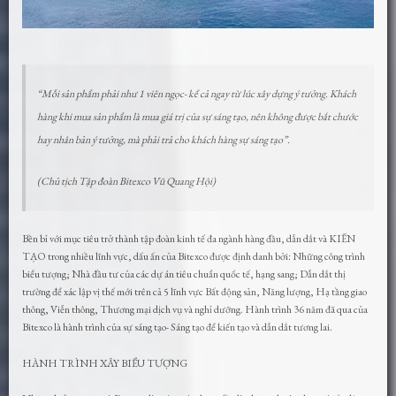
“Mỗi sản phẩm phải như 1 viên ngọc- kể cả ngay từ lúc xây dựng ý tưởng. Khách
hàng khi mua sản phẩm là mua giá trị của sự sáng tạo, nên không được bắt chước
hay nhân bản ý tưởng, mà phải trả cho khách hàng sự sáng tạo”.
(Chủ tịch Tập đoàn Bitexco Vũ Quang Hội)
Bền bỉ với mục tiêu trở thành tập đoàn kinh tế đa ngành hàng đầu, dẫn dắt và KIẾN
TẠO trong nhiều lĩnh vực, dấu ấn của Bitexco được định danh bởi: Những công trình
biểu tượng; Nhà đầu tư của các dự án tiêu chuẩn quốc tế, hạng sang; Dẫn dắt thị
trường để xác lập vị thế mới trên cả 5 lĩnh vực Bất động sản, Năng lượng, Hạ tầng giao
thông, Viễn thông, Thương mại dịch vụ và nghỉ dưỡng. Hành trình 36 năm đã qua của
Bitexco là hành trình của sự sáng tạo- Sáng tạo để kiến tạo và dẫn dắt tương lai.
HÀNH TRÌNH XÂY BIỂU TƯỢNG