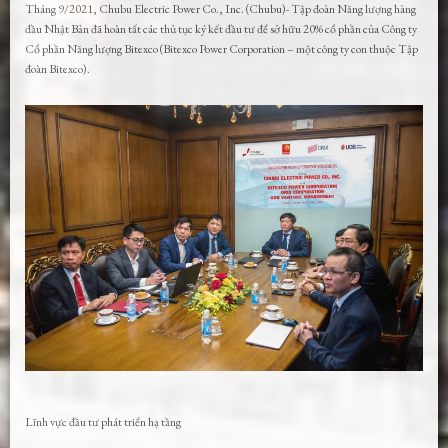
Tháng 9/2021, Chubu Electric Power Co., Inc. (Chubu)- Tập đoàn Năng lượng hàng
đầu Nhật Bản đã hoàn tất các thủ tục ký kết đầu tư để sở hữu 20% cổ phần của Công ty
Cổ phần Năng lượng Bitexco (Bitexco Power Corporation – một công ty con thuộc Tập
đoàn Bitexco).
Lĩnh vực đầu tư phát triển hạ tầng