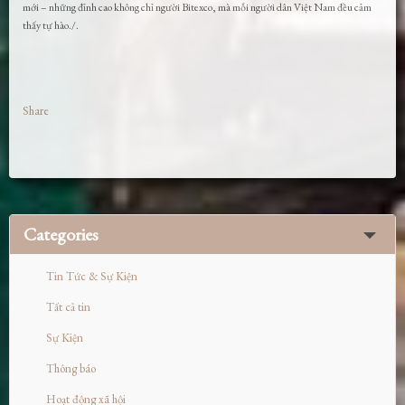
mới – những đỉnh cao không chỉ người Bitexco, mà mỗi người dân Việt Nam đều cảm
thấy tự hào./.
Share
Categories
Tin Tức & Sự Kiện
Tất cả tin
Sự Kiện
Thông báo
Hoạt động xã hội