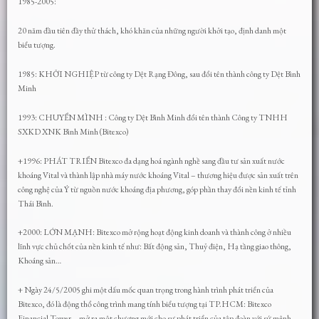
1985-2005:
20 năm đầu tiên đầy thử thách, khó khăn của những người khởi tạo, định danh một
biểu tượng.
1985: KHỞI NGHIỆP từ công ty Dệt Rạng Đông, sau đổi tên thành công ty Dệt Bình
Minh
1993: CHUYỂN MÌNH : Công ty Dệt Bình Minh đổi tên thành Công ty TNHH
SXKD XNK Bình Minh (Bitexco)
+1996: PHÁT TRIỂN Bitexco đa dạng hoá ngành nghề sang đầu tư sản xuất nước
khoáng Vital và thành lập nhà máy nước khoáng Vital – thương hiệu được sản xuất trên
công nghệ của Ý từ nguồn nước khoáng địa phương, góp phần thay đổi nền kinh tế tỉnh
Thái Bình.
+2000: LỚN MẠNH: Bitexco mở rộng hoạt động kinh doanh và thành công ở nhiều
lĩnh vực chủ chốt của nền kinh tế như: Bất động sản, Thuỷ điện, Hạ tầng giao thông,
Khoáng sản…
+ Ngày 24/5/2005 ghi một dấu mốc quan trọng trong hành trình phát triển của
Bitexco, đó là động thổ công trình mang tính biểu tượng tại TP.HCM: Bitexco
Financial Tower – mở ra một chương mới cho sự phát triển của tập đoàn với sứ mệnh