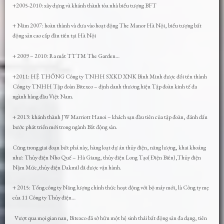
+2005-2010: xây dựng và khánh thành tòa nhà biểu tượng BFT
+ Năm 2007: hoàn thành và đưa vào hoạt động The Manor Hà Nội, biểu tượng bất
động sản cao cấp đầu tiên tại Hà Nội
+ 2009 – 2010: Ra mắt TTTM The Garden…
+2011: HỆ THỐNG Công ty TNHH SXKD XNK Bình Minh được đổi tên thành
Công ty TNHH Tập đoàn Bitexco – định danh thương hiệu Tập đoàn kinh tế đa
ngành hàng đầu Việt Nam.
+ 2013: khánh thành JW Marriott Hanoi – khách sạn đầu tiên của tập đoàn, đánh dấu
bước phát triển mới trong ngành Bất động sản.
Cũng trong giai đoạn bứt phá này, hàng loạt dự án thủy điện, năng lượng, khai khoáng
như: Thủy điện Nho Quế – Hà Giang, thủy điện Long Tạo( Điện Biên),Thủy điện
Nậm Mức,thủy điện Dakmil đã được vận hành.
+ 2015: Tổng công ty Năng lượng chính thức hoạt động với bộ máy mới, là Công ty mẹ
của 11 Công ty Thủy điện…
Vượt qua mọi gian nan, Bitexco đã sở hữu một hệ sinh thái bất động sản đa dạng, tiên