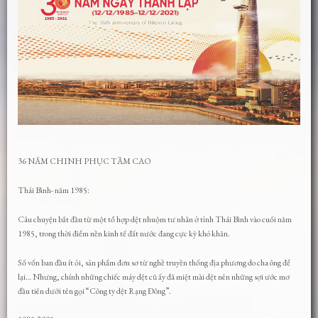
36 NĂM CHINH PHỤC TẦM CAO
Thái Bình- năm 1985:
Câu chuyện bắt đầu từ một tổ hợp dệt nhuộm tư nhân ở tỉnh Thái Bình vào cuối năm
1985, trong thời điểm nền kinh tế đất nước đang cực kỳ khó khăn.
Số vốn ban đầu ít ỏi, sản phẩm đơn sơ từ nghề truyền thống địa phương do cha ông để
lại… Nhưng, chính những chiếc máy dệt cũ ấy đã miệt mài dệt nên những sợi ước mơ
đầu tiên dưới tên gọi “Công ty dệt Rạng Đông”.