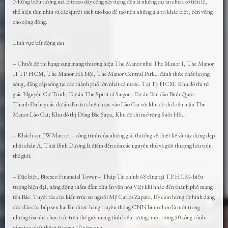
Những biểu tượng mà Bitexco dày công xây dựng đều là những dự án chưa có tiền lệ,
thể hiện tầm nhìn và các quyết sách táo bạo để tạo nên những giá trị khác biệt, bền vững
cho cộng đồng.
Lĩnh vực bất động sản
– Chuỗi đô thị hạng sang mang thương hiệu The Manor như The Manor I, The Manor
II TP HCM, The Manor Hà Nội, The Manor Central Park… đánh thức chất lượng
sống, đẳng cấp sống tại các thành phố lớn nhất cả nước. Tại Tp HCM: Khu đô thị tứ
giác Nguyễn Cư Trinh; Dự án The Spirit of Saigon; Dự án Bán đảo Bình Quới –
Thanh Đa hay các dự án đầu tư chiến lược vào Lào Cai với khu đô thị kiểu mẫu The
Manor Lào Cai; Khu đô thị Đông Bắc Sapa, Khu đô thị mở rộng Suối Hồ…
– Khách sạn JW.Marriot – công trình của những giải thưởng về thiết kế và xây dựng đẹp
nhất châu Á, Thái Bình Dương là điểm đến của các nguyên thủ và giới thượng lưu trên
thế giới.
– Đặc biệt, Bitexco Financial Tower – Tháp Tài chính 68 tầng tại TP.HCM- biểu
tượng hiện đại, năng động thấm đẫm dấu ấn văn hóa Việt khi nhắc đến thành phố mang
tên Bác. Tuyệt tác của kiến trúc sư người Mỹ Carlos Zapata, lấy cảm hứng từ hình dáng
độc đáo của búp sen hai lần được hãng truyền thông CNN bình chọn là một trong
những tòa nhà chọc trời trên thế giới mang tính biểu tượng; một trong 50 công trình
sáng tạo nhất thế giới trong 10 năm qua.