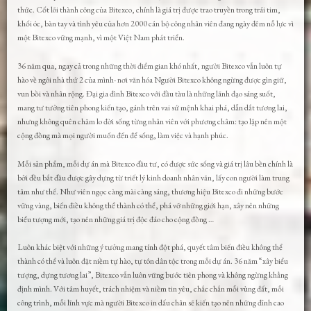
thức. Cốt lõi thành công của Bitexco, chính là giá trị được trao truyền trong trái tim,
khối óc, bàn tay và tình yêu của hơn 2000 cán bộ công nhân viên đang ngày đêm nỗ lực vì
một Bitexco vững mạnh, vì một Việt Nam phát triển.
36 năm qua, ngay cả trong những thời điểm gian khó nhất, người Bitexco vẫn luôn tự
hào về ngôi nhà thứ 2 của mình- nơi văn hóa Người Bitexco không ngừng được gìn giữ,
vun bồi và nhân rộng. Đại gia đình Bitexco với đầu tàu là những lãnh đạo sáng suốt,
mang tư tưởng tiên phong kiến tạo, gánh trên vai sứ mệnh khai phá, dẫn dắt tương lai,
nhưng không quên chăm lo đời sống từng nhân viên với phương châm: tạo lập nên một
cộng đồng mà mọi người muốn đến để sống, làm việc và hạnh phúc.
Mỗi sản phẩm, mỗi dự án mà Bitexco đầu tư, có được sức sống và giá trị lâu bền chính là
bởi đều bắt đầu được gây dựng từ triết lý kinh doanh nhân văn, lấy con người làm trung
tâm như thế. Như viên ngọc càng mài càng sáng, thương hiệu Bitexco đi những bước
vững vàng, biến điều không thể thành có thể, phá vỡ những giới hạn, xây nên những
biểu tượng mới, tạo nên những giá trị độc đáo cho cộng đồng …
Luôn khác biệt với những ý tưởng mang tính đột phá, quyết tâm biến điều không thể
thành có thể và luôn đặt niềm tự hào, tự tôn dân tộc trong mỗi dự án. 36 năm “xây biểu
tượng, dựng tương lai”, Bitexco vẫn luôn vững bước tiên phong và không ngừng khẳng
định mình. Với tâm huyết, trách nhiệm và niềm tin yêu, chắc chắn mỗi vùng đất, mỗi
công trình, mỗi lĩnh vực mà người Bitexco in dấu chân sẽ kiến tạo nên những đỉnh cao