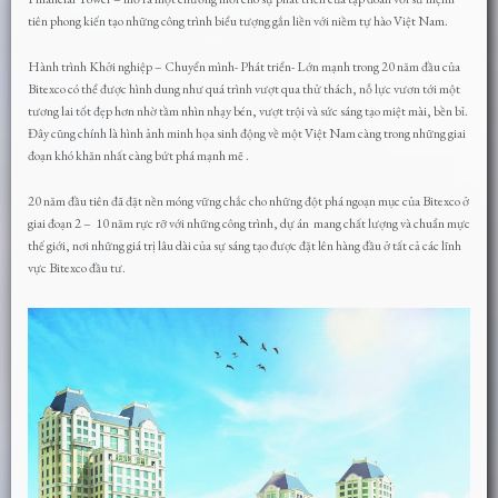
tiên phong kiến tạo những công trình biểu tượng gắn liền với niềm tự hào Việt Nam.
Hành trình Khởi nghiệp – Chuyển mình- Phát triển- Lớn mạnh trong 20 năm đầu của
Bitexco có thể được hình dung như quá trình vượt qua thử thách, nỗ lực vươn tới một
tương lai tốt đẹp hơn nhờ tầm nhìn nhạy bén, vượt trội và sức sáng tạo miệt mài, bền bỉ.
Đây cũng chính là hình ảnh minh họa sinh động về một Việt Nam càng trong những giai
đoạn khó khăn nhất càng bứt phá mạnh mẽ .
20 năm đầu tiên đã đặt nền móng vững chắc cho những đột phá ngoạn mục của Bitexco ở
giai đoạn 2 – 10 năm rực rỡ với những công trình, dự án mang chất lượng và chuẩn mực
thế giới, nơi những giá trị lâu dài của sự sáng tạo được đặt lên hàng đầu ở tất cả các lĩnh
vực Bitexco đầu tư.