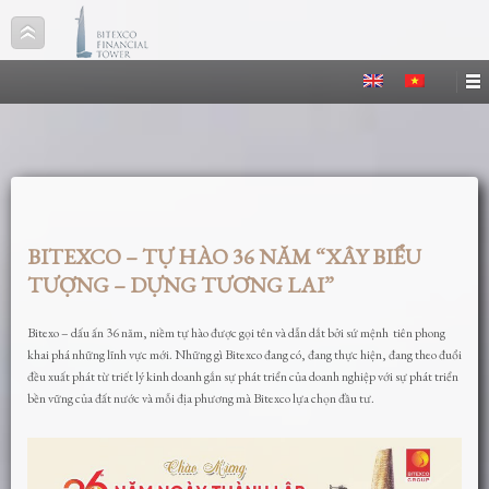
BITEXCO – TỰ HÀO 36 NĂM “XÂY BIỂU
TƯỢNG – DỰNG TƯƠNG LAI”
Bitexo – dấu ấn 36 năm, niềm tự hào được gọi tên và dẫn dắt bởi sứ mệnh tiên phong
khai phá những lĩnh vực mới. Những gì Bitexco đang có, đang thực hiện, đang theo đuổi
đều xuất phát từ triết lý kinh doanh gắn sự phát triển của doanh nghiệp với sự phát triển
bền vững của đất nước và mỗi địa phương mà Bitexco lựa chọn đầu tư.