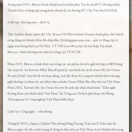
Trong năm 2019, Bitexco hoàn thành tuyến tránh phía Tây dự án BOT đường tránh
Thanh Hóa và đang tập trung hoàn thành dự án đường BT Chu Văn An (Hà Nội).
Lĩnh vực thương mại – dịch vụ
The Garden thuộc quần thể The Manor Hà Nội với hơn 10 năm chinh phục thử thách
xứng đáng trở thành điểm đến hấp dẫn, là không gian mua sắm – giải trí đẳng cấp và
ngập tràn hứng khởi tại Hà Nội. TTTM Icon 68 tọa lạc tài tòa tháp Tài chính
Bitexco– thiên đường mua sắm lý tưởng tại TP.HCM…
Năm 2019, Bitexco chính thức mở rộng các sản phẩm du lịch nghỉ dưỡng và BĐS bằng
việc hợp tác với Kawara Nhật Bản để quản lý, vận hành dự án Kawara Mỹ An Onsen
Resort (Huế). Sau khi đi vào hoạt động, nơi đây được kỳ vọng trở thành thiên đường
nghỉ dưỡng và chăm sóc sức khỏe theo chuẩn Onsen Nhật Bản đầu tiên tại Việt Nam.
Năm 2021, Kawara My An Onsen Resort đã xuất sắc nhận danh hiệu ” Khu nghỉ
dưỡng được yêu thích nhất Việt Nam” do Tổng cục Du lịch phối hợp với Phòng
Thương mại và Công nghiệp Việt Nam bình chọn.
Lĩnh vực Công nghệ – viễn thông
Tháng 8/2019, công ty cổ phần Viễn thông Đông Dương Telecom (I-Telecom) do
Bitexco góp vốn đã ra mắt mạng di động ảo đầu tiên tại Việt Nam và trở thành nhà mạng