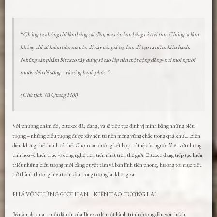
“Chúng ta không chỉ làm bằng cái đầu, mà còn làm bằng cả trái tim. Chúng ta làm
không chỉ để kiếm tiền mà còn để xây các giá trị, làm để tạo ra niềm kiêu hãnh.
Những sản phẩm Bitexco xây dựng sẽ tạo lập nên một cộng đồng- nơi mọi người
muốn đến để sống – và sống hạnh phúc ”
(Chủ tịch Vũ Quang Hội)
Với phương châm đó, Bitexco đã, đang, và sẽ tiếp tục định vị mình bằng những biểu
tượng – những biểu tượng được xây nên từ nền móng vững chắc trong quá khứ….Biến
điều không thể thành có thể. Chọn con đường kết hợp trí tuệ của người Việt với những
tinh hoa về kiến trúc và công nghệ tiên tiến nhất trên thế giới. Bitexco đang tiếp tục kiến
thiết những biểu tượng mới bằng quyết tâm và bản lĩnh tiên phong, hướng tới mục tiêu
trở thành thương hiệu toàn cầu trong tương lai không xa.
PHÁ VỠ NHỮNG GIỚI HẠN – KIẾN TẠO TƯƠNG LAI
36 năm đã qua – mỗi dấu ấn của Bitexco là một hành trình đương đầu với thách