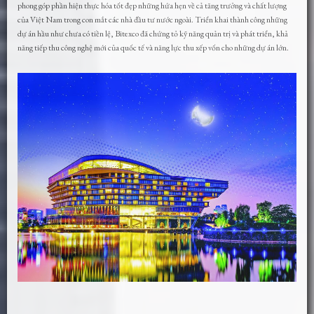
phong góp phần hiện thực hóa tốt đẹp những hứa hẹn về cả tăng trưởng và chất lượng
của Việt Nam trong con mắt các nhà đầu tư nước ngoài. Triển khai thành công những
dự án hầu như chưa có tiền lệ, Bitexco đã chứng tỏ kỹ năng quản trị và phát triển, khả
năng tiếp thu công nghệ mới của quốc tế và năng lực thu xếp vốn cho những dự án lớn.