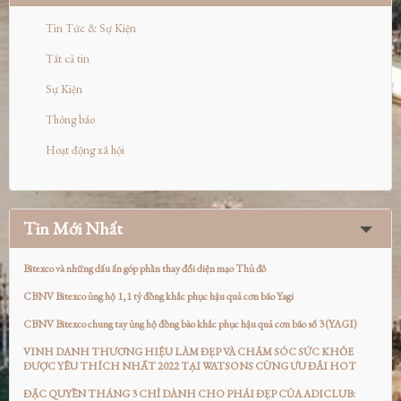
Tin Tức & Sự Kiện
Tất cả tin
Sự Kiện
Thông báo
Hoạt động xã hội
Tin Mới Nhất
Bitexco và những dấu ấn góp phần thay đổi diện mạo Thủ đô
CBNV Bitexco ủng hộ 1,1 tỷ đồng khắc phục hậu quả cơn bão Yagi
CBNV Bitexco chung tay ủng hộ đồng bào khắc phục hậu quả cơn bão số 3 (YAGI)
VINH DANH THƯƠNG HIỆU LÀM ĐẸP VÀ CHĂM SÓC SỨC KHỎE
ĐƯỢC YÊU THÍCH NHẤT 2022 TẠI WATSONS CÙNG ƯU ĐÃI HOT
ĐẶC QUYỀN THÁNG 3 CHỈ DÀNH CHO PHÁI ĐẸP CỦA ADICLUB: