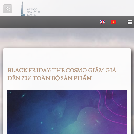
BLACK FRIDAY: THE COSMO GIẢM GIÁ
ĐẾN 70% TOÀN BỘ SẢN PHẨM