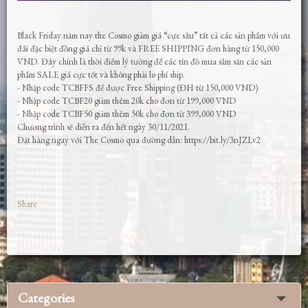
Black Friday năm nay the Cosmo giảm giá “cực sâu” tất cả các sản phẩm với ưu
đãi đặc biệt đồng giá chỉ từ 99k và FREE SHIPPING đơn hàng từ 150,000
VND. Đây chính là thời điểm lý tưởng để các tín đồ mua sắm săn các sản
phẩm SALE giá cực tốt và không phải lo phí ship.
- Nhập code TCBFFS để được Free Shipping (ĐH từ 150,000 VND)
- Nhập code TCBF20 giảm thêm 20k cho đơn từ 199,000 VND
- Nhập code TCBF50 giảm thêm 50k cho đơn từ 399,000 VND
Chương trình sẽ diễn ra đến hết ngày 30/11/2021.
Đặt hàng ngay với The Cosmo qua đường dẫn: https://bit.ly/3nJZLv2
Share
Categories