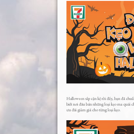
Halloween sắp cận kệ rồi đấy, bạn đã chu
biết nơi đâu bán những loại kẹo ma quái c
ưu đãi giảm giá cho từng loại kẹo.