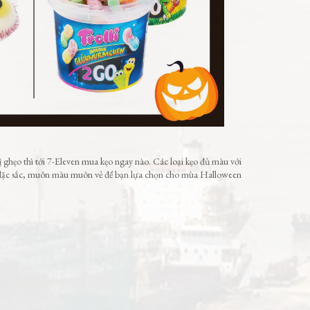
 ghẹo thì tới 7-Eleven mua kẹo ngay nào. Các loại kẹo đủ màu với
ị đặc sắc, muôn màu muôn vẻ để bạn lựa chọn cho mùa Halloween