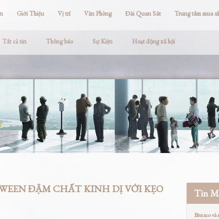
ện
Giới Thiệu
Vị trí
Văn Phòng
Đài Quan Sát
Trung tâm mua s
Tất cả tin
Thông báo
Sự Kiện
Hoạt động xã hội
n
EEN ĐẬM CHẤT KINH DỊ VỚI KẸO
Tin M
Bitexco và