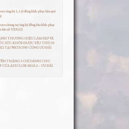
co ủng hộ 1,1 tỷ đồng khắc phục hậu quả
gi
co chung tay ủng hộ đồng bào khắc phục
n bão số 3 (YAGI)
ANH THƯƠNG HIỆU LÀM ĐẸP VÀ
ÓC SỨC KHỎE ĐƯỢC YÊU THÍCH
22 TẠI WATSONS CÙNG ƯU ĐÃI
YỀN THÁNG 3 CHỈ DÀNH CHO
P CỦA ADICLUB: MUA 2 – ƯU ĐÃI