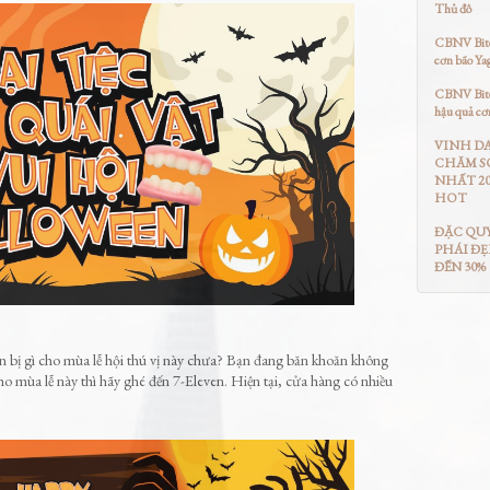
Thủ đô
CBNV Bitex
cơn bão Ya
CBNV Bitex
hậu quả cơ
VINH D
CHĂM S
NHẤT 20
HOT
ĐẶC QU
PHÁI ĐẸ
ĐẾN 30%
ẩn bị gì cho mùa lễ hội thú vị này chưa? Bạn đang băn khoăn không
ho mùa lễ này thì hãy ghé đến 7-Eleven. Hiện tại, cửa hàng có nhiều