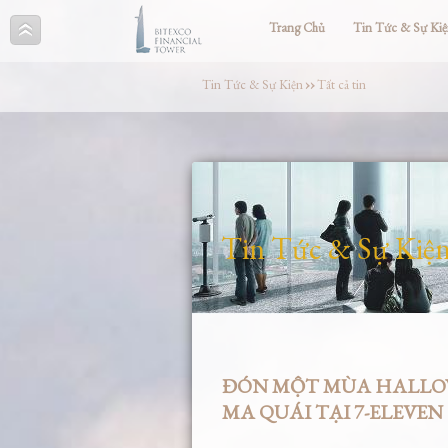
Trang Chủ
Tin Tức & Sự Ki
Tin Tức & Sự Kiện
››
Tất cả tin
Tin Tức & Sự Kiệ
ĐÓN MỘT MÙA HALLOW
MA QUÁI TẠI 7-ELEVEN