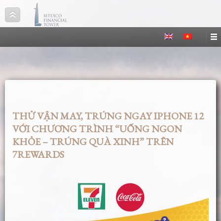
THỬ VẬN MAY, TRÚNG NGAY IPHONE 12
VỚI CHƯƠNG TRÌNH “UỐNG NGON
KHỎE – TRÚNG QUÀ XINH” TRÊN
7REWARDS