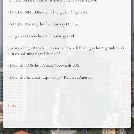
- 2 GIẢI NHẤT: Điện thoại iPhone 12 Pro Max 128GB
- 15 GIẢI NHÌ: Nồi chiên không dầu Philips 2,4L
- 60 GIẢI BA: Máy hút bụi cầm tay Deerma
Cùng vô số E-voucher 7-Eleven trị giá 10k
Tải ứng dụng 7REWARDS của 7-Eleven để tham gia chương trình và sở
hữu cơ hội trúng ngay Iphone 12:
- Dành cho IOS: http://bit.ly/7Rewards-IOS
- Dành cho Android: http://bit.ly/7Rewards-Android
Share