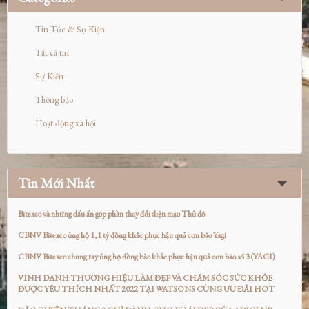
Tin Tức & Sự Kiện
Tất cả tin
Sự Kiện
Thông báo
Hoạt động xã hội
Tin Mới Nhất
Bitexco và những dấu ấn góp phần thay đổi diện mạo Thủ đô
CBNV Bitexco ủng hộ 1,1 tỷ đồng khắc phục hậu quả cơn bão Yagi
CBNV Bitexco chung tay ủng hộ đồng bào khắc phục hậu quả cơn bão số 3 (YAGI)
VINH DANH THƯƠNG HIỆU LÀM ĐẸP VÀ CHĂM SÓC SỨC KHỎE
ĐƯỢC YÊU THÍCH NHẤT 2022 TẠI WATSONS CÙNG ƯU ĐÃI HOT