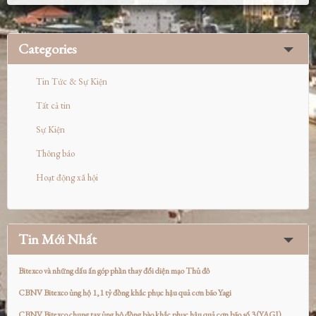
Categories
Tin Tức & Sự Kiện
Tất cả tin
Sự Kiện
Thông báo
Hoạt động xã hội
Tin Mới Nhất
Bitexco và những dấu ấn góp phần thay đổi diện mạo Thủ đô
CBNV Bitexco ủng hộ 1,1 tỷ đồng khắc phục hậu quả cơn bão Yagi
CBNV Bitexco chung tay ủng hộ đồng bào khắc phục hậu quả cơn bão số 3 (YAGI)