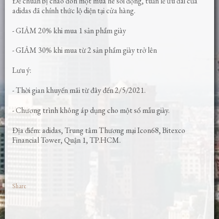
Để chuẩn bị chào đón một mùa hè sôi động, tuần lễ ưu đãi của
adidas đã chính thức lộ diện tại cửa hàng.
- GIẢM 20% khi mua 1 sản phẩm giày
- GIẢM 30% khi mua từ 2 sản phẩm giày trở lên
Lưu ý:
- Thời gian khuyến mãi từ đây đến 2/5/2021.
- Chương trình không áp dụng cho một số mẫu giày.
Địa điểm: adidas, Trung tâm Thương mại Icon68, Bitexco
Financial Tower, Quận 1, TP.HCM.
Share