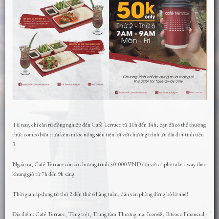
Từ nay, chỉ cần rủ đồng nghiệp đến Café Terrace từ 10h đến 14h, bạn đã có thể thưởng
thức combo bữa trưa kèm nước uống siêu tiện lợi với chương trình ưu đãi đi 4 tính tiền
3.
Ngoài ra, Café Terrace còn có chương trình 50,000 VND đối với cà phê take-away theo
khung giờ từ 7h đến 9h sáng.
Thời gian áp dụng từ thứ 2 đến thứ 6 hàng tuần, dân văn phòng đừng bỏ lỡ nhé!
Địa điểm: Café Terrace, Tầng trệt, Trung tâm Thương mại Icon68, Bitexco Financial