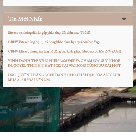
Tin Mới Nhất
Bitexco và những dấu ấn góp phần thay đổi diện mạo Thủ đô
CBNV Bitexco ủng hộ 1,1 tỷ đồng khắc phục hậu quả cơn bão Yagi
CBNV Bitexco chung tay ủng hộ đồng bào khắc phục hậu quả cơn bão số 3 (YAGI)
VINH DANH THƯƠNG HIỆU LÀM ĐẸP VÀ CHĂM SÓC SỨC KHỎE
ĐƯỢC YÊU THÍCH NHẤT 2022 TẠI WATSONS CÙNG ƯU ĐÃI HOT
ĐẶC QUYỀN THÁNG 3 CHỈ DÀNH CHO PHÁI ĐẸP CỦA ADICLUB:
MUA 2 – ƯU ĐÃI ĐẾN 30%