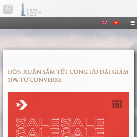
ĐÓN XUÂN SẮM TẾT CÙNG ƯU ĐÃI GIẢM
10% TỪ CONVERSE