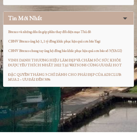
Tin Mới Nhất
Bitexco và những dấu ấn góp phần thay đổi diện mạo Thủ đô
CBNV Bitexco ủng hộ 1,1 tỷ đồng khắc phục hậu quả cơn bão Yagi
CBNV Bitexco chung tay ủng hộ đồng bào khắc phục hậu quả cơn bão số 3 (YAGI)
VINH DANH THƯƠNG HIỆU LÀM ĐẸP VÀ CHĂM SÓC SỨC KHỎE
ĐƯỢC YÊU THÍCH NHẤT 2022 TẠI WATSONS CÙNG ƯU ĐÃI HOT
ĐẶC QUYỀN THÁNG 3 CHỈ DÀNH CHO PHÁI ĐẸP CỦA ADICLUB:
MUA 2 – ƯU ĐÃI ĐẾN 30%
2013 Copyright by Bitexco. All rights reserved.