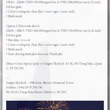
19h30 – 22h00: VND 350.000/người lớn & VND 280,000/trẻ em (4-12 tuổi)
Đã bao gồm:
• 2 đơn vị uống tùy chọn (bia / nước ngọt / nước suối)
• Bánh snack
Option 2 (Fireworks show):
22h30 – 00h15: VND 400,000/người lớn & VND 350,000/trẻ em (4-12 tuổi)
Đã bao gồm:
• Ban nhạc và ca sỹ
• 2 đơn vị uống tùy chọn (bia / nước ngọt / nước suối)
• Bánh snack
• Xem chương trình pháo hoa của Thành phố
(Mua vé trực tiếp tại Quầy vé Saigon Skydeck: Số 36, Hồ Tùng Mậu, Quận
1, TP. HCM)
—
Saigon Skydeck – 49th floor, Bitexco Financial Tower
Hotline: (+84) 28 39 156 156
No.36 Ho Tung Mau Street, District 1, HCMC