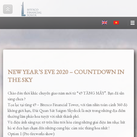
NEW YEAR’S EVE 2020 – COUNTDOWN IN
THE SKY
Chào đón thời khắc chuyển giao năm mới từ “49 TẦNG MÂY”. Bạn đã sẵn
sàng chưa ?
Tọa lạc tại tầng 49 – Bitexco Financial Tower, với tầm nhìn toàn cảnh 360 độ
không giới hạn, Đài Quan Sát Saigon Skydeck là một trong những địa điểm
thưởng lãm pháo hoa tuyệt vời nhất thành phố.
Vũ điệu ánh sáng rực rỡ trên bầu trời hòa cùng những giai điệu âm nhạc bất
hủ sẽ đưa bạn chạm đến những cung bậc cảm xúc thăng hoa nhất !
Option 1 (Pre-fireworks show):