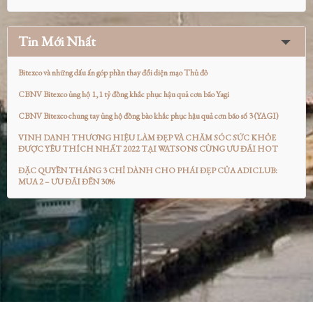
Tin Mới Nhất
Bitexco và những dấu ấn góp phần thay đổi diện mạo Thủ đô
CBNV Bitexco ủng hộ 1,1 tỷ đồng khắc phục hậu quả cơn bão Yagi
CBNV Bitexco chung tay ủng hộ đồng bào khắc phục hậu quả cơn bão số 3 (YAGI)
VINH DANH THƯƠNG HIỆU LÀM ĐẸP VÀ CHĂM SÓC SỨC KHỎE
ĐƯỢC YÊU THÍCH NHẤT 2022 TẠI WATSONS CÙNG ƯU ĐÃI HOT
ĐẶC QUYỀN THÁNG 3 CHỈ DÀNH CHO PHÁI ĐẸP CỦA ADICLUB:
MUA 2 – ƯU ĐÃI ĐẾN 30%
2013 Copyright by Bitexco. All rights reserved.