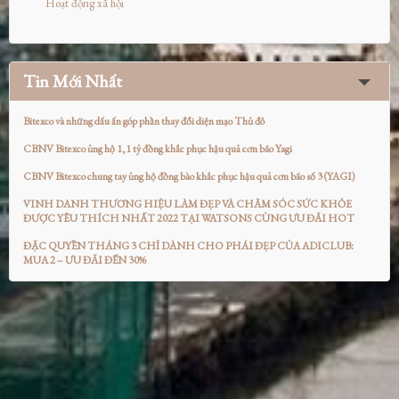
Hoạt động xã hội
Tin Mới Nhất
Bitexco và những dấu ấn góp phần thay đổi diện mạo Thủ đô
CBNV Bitexco ủng hộ 1,1 tỷ đồng khắc phục hậu quả cơn bão Yagi
CBNV Bitexco chung tay ủng hộ đồng bào khắc phục hậu quả cơn bão số 3 (YAGI)
VINH DANH THƯƠNG HIỆU LÀM ĐẸP VÀ CHĂM SÓC SỨC KHỎE
ĐƯỢC YÊU THÍCH NHẤT 2022 TẠI WATSONS CÙNG ƯU ĐÃI HOT
ĐẶC QUYỀN THÁNG 3 CHỈ DÀNH CHO PHÁI ĐẸP CỦA ADICLUB:
MUA 2 – ƯU ĐÃI ĐẾN 30%