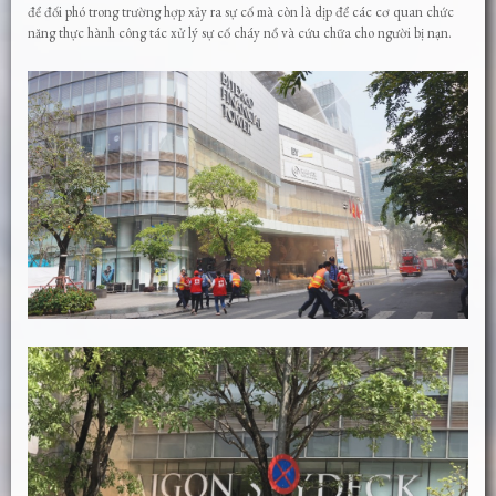
để đối phó trong trường hợp xảy ra sự cố mà còn là dịp để các cơ quan chức
năng thực hành công tác xử lý sự cố cháy nổ và cứu chữa cho người bị nạn.