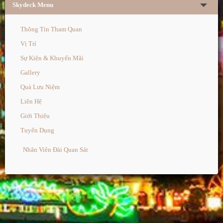
Skydeck Menu
Thông Tin Tham Quan
Vị Trí
Sự Kiện & Khuyến Mãi
Gallery
Quà Lưu Niệm
Liên Hệ
Giới Thiệu
Tuyển Dụng
Nhân Viên Đài Quan Sát