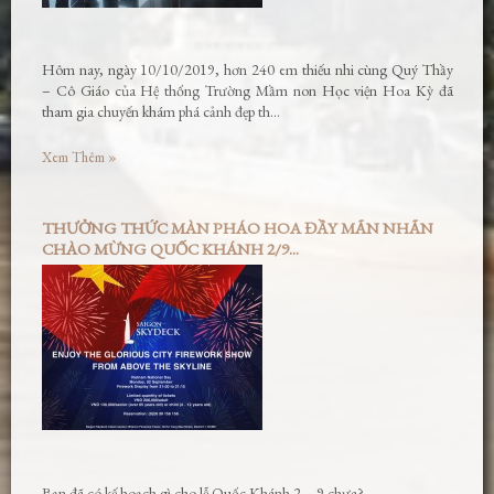
Hôm nay, ngày 10/10/2019, hơn 240 em thiếu nhi cùng Quý Thầy
– Cô Giáo của Hệ thống Trường Mầm non Học viện Hoa Kỳ đã
tham gia chuyến khám phá cảnh đẹp th…
Xem Thêm »
THƯỞNG THỨC MÀN PHÁO HOA ĐẦY MÃN NHÃN
CHÀO MỪNG QUỐC KHÁNH 2/9...
Bạn đã có kế hoạch gì cho lễ Quốc Khánh 2 – 9 chưa?