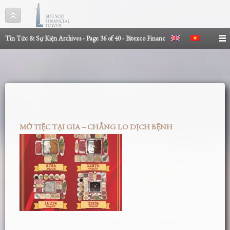
Tin Tức & Sự Kiện Archives - Page 36 of 40 - Bitexco Financ
MỞ TIỆC TẠI GIA – CHẲNG LO DỊCH BỆNH