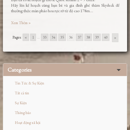
Hãy lên kế hoạch cùng bạn bè và gia đình ghé thăm Skydeck để
thưởng thức màn pháo hoa rực rỡ từ độ cao 178m….
Xem Thêm »
Pages:
«
1
...
33
34
35
36
37
38
39
40
»
Categories
Tin Tức & Sự Kiện
Tất cả tin
Sự Kiện
Thông báo
Hoạt động xã hội