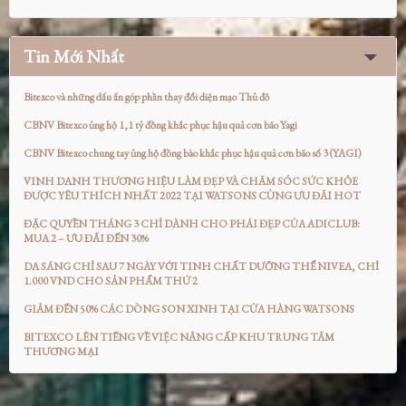
Tin Mới Nhất
Bitexco và những dấu ấn góp phần thay đổi diện mạo Thủ đô
CBNV Bitexco ủng hộ 1,1 tỷ đồng khắc phục hậu quả cơn bão Yagi
CBNV Bitexco chung tay ủng hộ đồng bào khắc phục hậu quả cơn bão số 3 (YAGI)
VINH DANH THƯƠNG HIỆU LÀM ĐẸP VÀ CHĂM SÓC SỨC KHỎE
ĐƯỢC YÊU THÍCH NHẤT 2022 TẠI WATSONS CÙNG ƯU ĐÃI HOT
ĐẶC QUYỀN THÁNG 3 CHỈ DÀNH CHO PHÁI ĐẸP CỦA ADICLUB:
MUA 2 – ƯU ĐÃI ĐẾN 30%
DA SÁNG CHỈ SAU 7 NGÀY VỚI TINH CHẤT DƯỠNG THỂ NIVEA, CHỈ
1.000 VND CHO SẢN PHẨM THỨ 2
GIẢM ĐẾN 50% CÁC DÒNG SON XINH TẠI CỬA HÀNG WATSONS
BITEXCO LÊN TIẾNG VỀ VIỆC NÂNG CẤP KHU TRUNG TÂM
THƯƠNG MẠI