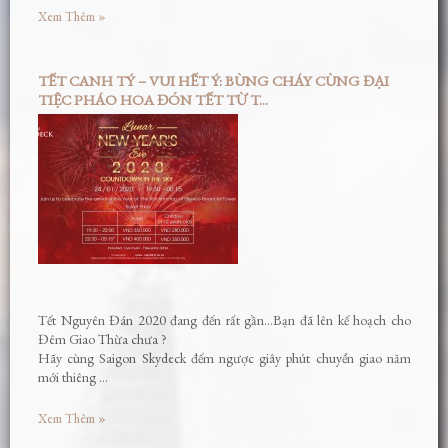
Xem Thêm »
TẾT CANH TÝ – VUI HẾT Ý: BÙNG CHÁY CÙNG ĐẠI
TIỆC PHÁO HOA ĐÓN TẾT TỪ T...
Tết Nguyên Đán 2020 đang đến rất gần…Bạn đã lên kế hoạch cho
Đêm Giao Thừa chưa ?
Hãy cùng Saigon Skydeck đếm ngược giây phút chuyển giao năm
mới thiêng …
Xem Thêm »