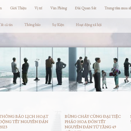
ện
Giới Thiệu
Vị trí
Văn Phòng
Đài Quan Sát
Trung tâm mua s
ất cả tin
Thông báo
Sự Kiện
Hoạt động xã hội
THÔNG BÁO LỊCH HOẠT
BÙNG CHÁY CÙNG ĐẠI TIỆC
ĐỘNG TẾT NGUYÊN ĐÁN
PHÁO HOA ĐÓN TẾT
2023
NGUYÊN ĐÁN TỪ TẦNG 49