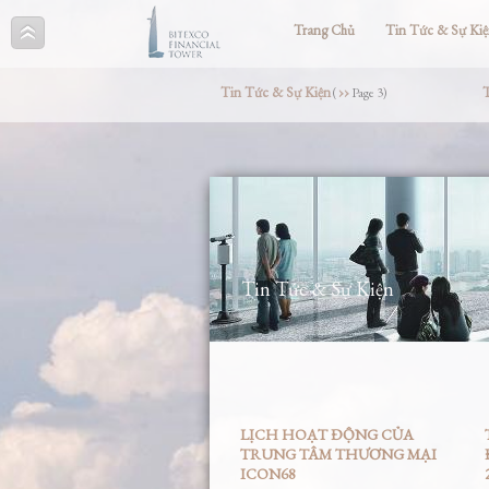
Trang Chủ
Tin Tức & Sự Ki
Tin Tức & Sự Kiện
››
T
(
Page 3)
Tin Tức & Sự Kiện
LỊCH HOẠT ĐỘNG CỦA
TRUNG TÂM THƯƠNG MẠI
ICON68