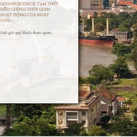
SAIGON SKYDECK TẠM THỜI
ĐIỀU CHỈNH THỜI GIAN
HOẠT ĐỘNG CỦA NGÀY
12/01/...
Kính gửi quý khách tham quan,
Vì sự kiện nội bộ, Saigon Skydeck
tạm thời điều chỉnh thời gian hoạt
động như bên dưới:
- Giờ hoạt động: 09:30 – 17:30
- Chỉ áp …
Xem Thêm »