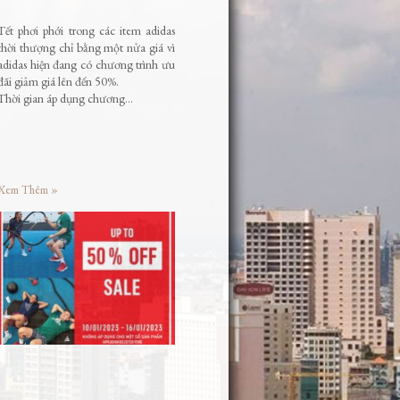
Tết phơi phới trong các item adidas
thời thượng chỉ bằng một nửa giá vì
adidas hiện đang có chương trình ưu
đãi giảm giá lên đến 50%.
Thời gian áp dụng chương…
Xem Thêm »