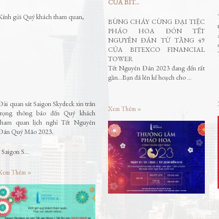
CỦA BIT...
Kính gửi Quý khách tham quan,
BÙNG CHÁY CÙNG ĐẠI TIỆC
PHÁO HOA ĐÓN TẾT
NGUYÊN ĐÁN TỪ TẦNG 49
CỦA BITEXCO FINANCIAL
TOWER
Tết Nguyên Đán 2023 đang đến rất
gần…Bạn đã lên kế hoạch cho …
Đài quan sát Saigon Skydeck xin trân
Xem Thêm »
trọng thông báo đến Quý khách
tham quan lịch nghỉ Tết Nguyên
Đán Quý Mão 2023.
- Saigon S…
Xem Thêm »